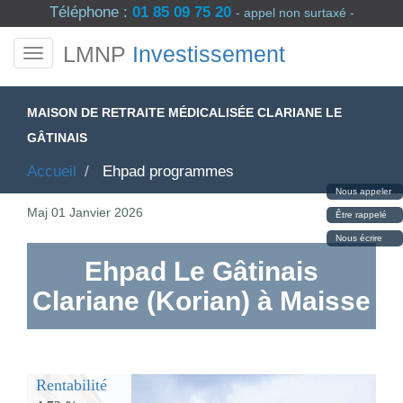
Téléphone :
01 85 09 75 20
- appel non surtaxé -
LMNP
Investissement
MAISON DE RETRAITE MÉDICALISÉE CLARIANE LE
GÂTINAIS
Accueil
Ehpad programmes
Nous appeler
Maj
01 Janvier 2026
Être rappelé
Nous écrire
Ehpad Le Gâtinais
Clariane (Korian) à Maisse
Rentabilité