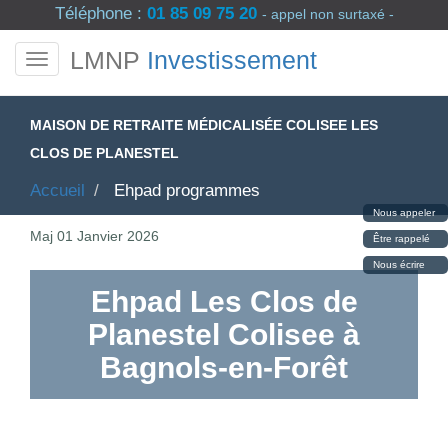
Téléphone :
01 85 09 75 20
- appel non surtaxé -
LMNP
Investissement
MAISON DE RETRAITE MÉDICALISÉE COLISEE LES
CLOS DE PLANESTEL
Accueil
Ehpad programmes
Nous appeler
Maj
01 Janvier 2026
Être rappelé
Nous écrire
Ehpad Les Clos de
Planestel Colisee à
Bagnols-en-Forêt