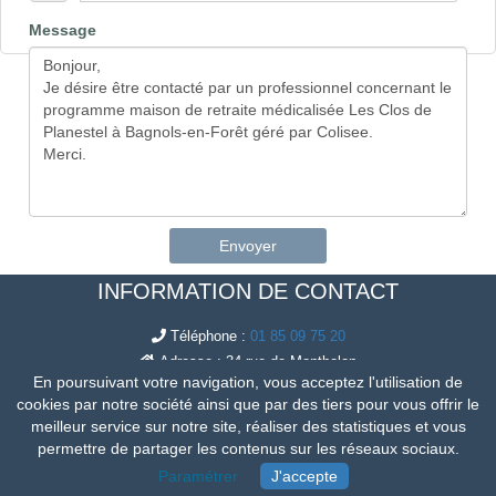
Message
Envoyer
INFORMATION DE CONTACT
Téléphone :
01 85 09 75 20
Adresse : 34 rue de Montholon
En poursuivant votre navigation, vous acceptez l'utilisation de
75009 Paris
cookies par notre société ainsi que par des tiers pour vous offrir le
Email :
l.cohen(@)leguidedupatrimoine.com
meilleur service sur notre site, réaliser des statistiques et vous
permettre de partager les contenus sur les réseaux sociaux.
© Copyright - LMNP Investissement Laurent Cohen - 2026.
SiteMap
Paramétrer
J'accepte