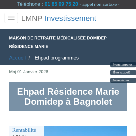
Téléphone :
01 85 09 75 20
- appel non surtaxé -
LMNP
Investissement
MAISON DE RETRAITE MÉDICALISÉE DOMIDEP
RÉSIDENCE MARIE
Accueil
Ehpad programmes
Nous appeler
Maj
01 Janvier 2026
Être rappelé
Nous écrire
Ehpad Résidence Marie
Domidep à Bagnolet
Rentabilité