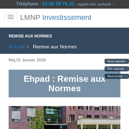
Téléphone :
01 85 09 75 20
- appel non surtaxé -
LMNP
Investissement
REMISE AUX NORMES
Accueil
Remise aux Normes
Maj
01 Janvier 2026
Nous appeler
Être rappelé
Ehpad : Remise aux
Nous écrire
Normes