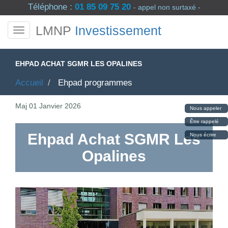
Téléphone :
01 85 09 75 20
- appel non surtaxé -
LMNP
Investissement
EHPAD ACHAT SGMR LES OPALINES
Accueil
Ehpad programmes
Maj
01 Janvier 2026
Nous appeler
Être rappelé
Ehpad Achat SGMR Les
Nous écrire
Opalines