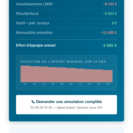
Amortissements LMNP
−6 743 €
Résultat fiscal
−5 343 €
Impôt + prél. sociaux
0 €
Mensualités annuelles
−11 485 €
4 485 €
Effort d'épargne annuel
ÉVOLUTION DE L'EFFORT MENSUEL SUR 10 ANS
A1
A2
A3
A4
A5
A6
A7
A8
A9
A10
📞 Demander une simulation complète
01 85 09 75 20 — Appel gratuit, réponse sous 24h