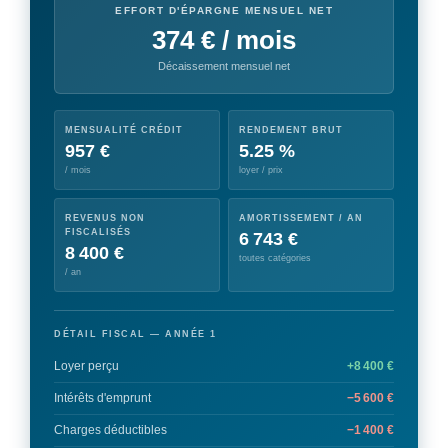
EFFORT D'ÉPARGNE MENSUEL NET
374 € / mois
Décaissement mensuel net
MENSUALITÉ CRÉDIT
RENDEMENT BRUT
957 €
5.25 %
/ mois
loyer / prix
REVENUS NON
AMORTISSEMENT / AN
FISCALISÉS
6 743 €
8 400 €
toutes catégories
/ an
DÉTAIL FISCAL — ANNÉE 1
Loyer perçu
+8 400 €
Intérêts d'emprunt
−5 600 €
Charges déductibles
−1 400 €