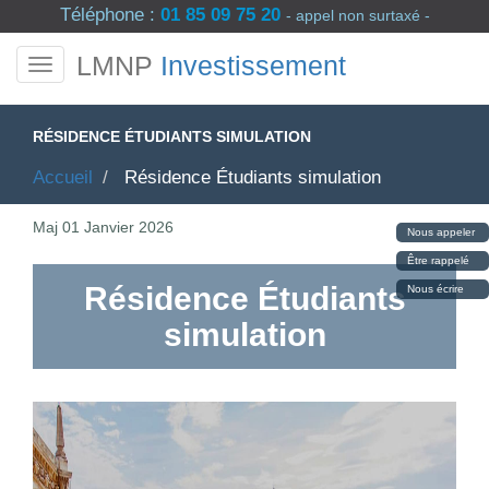
Téléphone :
01 85 09 75 20
- appel non surtaxé -
LMNP
Investissement
RÉSIDENCE ÉTUDIANTS SIMULATION
Accueil
Résidence Étudiants simulation
Maj
01 Janvier 2026
Nous appeler
Être rappelé
Résidence Étudiants
Nous écrire
simulation