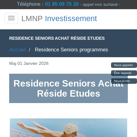
Téléphone :
01 85 09 75 20
- appel non surtaxé -
LMNP
Investissement
RESIDENCE SENIORS ACHAT RÉSIDE ETUDES
Accueil
Residence Seniors programmes
Maj
01 Janvier 2026
Nous appeler
Être rappelé
Residence Seniors Achat
Nous écrire
Réside Etudes