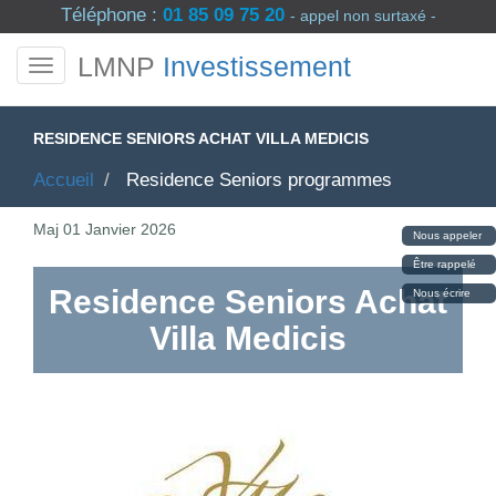
Téléphone :
01 85 09 75 20
- appel non surtaxé -
LMNP
Investissement
RESIDENCE SENIORS ACHAT VILLA MEDICIS
Accueil
Residence Seniors programmes
Maj
01 Janvier 2026
Nous appeler
Être rappelé
Residence Seniors Achat
Nous écrire
Villa Medicis