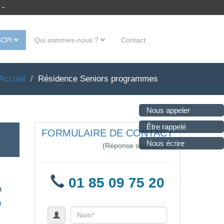
 -
SCPI
Qui sommes-nous ?
Contact
Accueil
Résidence Seniors programmes
Nous appeler
Être rappelé
FORMULAIRE DE CONTACT
Nous écrire
(Réponse sous 24h00)
01 85 09 75 20
a
n