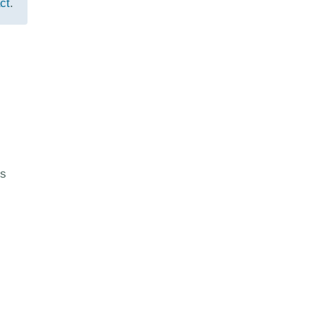
ct
.
es