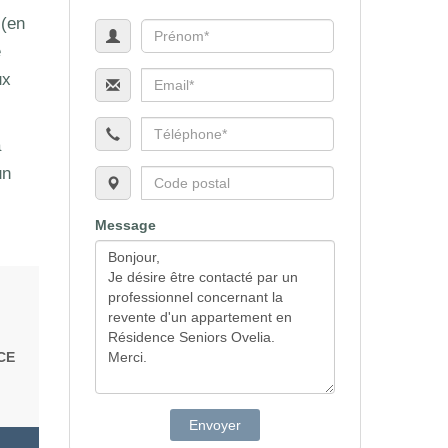
 (en
e
ux
a
un
Message
CE
Envoyer