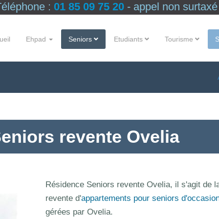
Téléphone :
01 85 09 75 20
- appel non surtaxé
ueil
Ehpad
Seniors
Etudiants
Tourisme
eniors revente Ovelia
Résidence Seniors revente Ovelia, il s'agit de l
revente d'
appartements pour seniors d'occasio
gérées par Ovelia.