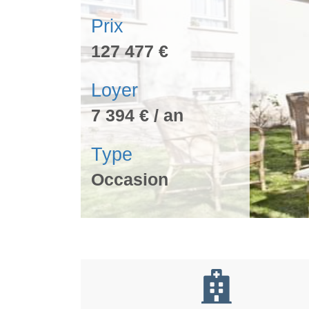
Prix
127 477 €
Loyer
7 394 € / an
Type
Occasion