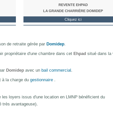
REVENTE EHPAD
LA GRANDE CHARRIÈRE DOMIDEP
Cliquez ici
on de retraite gérée par
Domidep
.
nir propriétaire d'une chambre dans cet
Ehpad
situé dans la v
 par
Domidep
avec un
bail commercial
.
t à la charge du
gestionnaire
.
les loyers issus d'une location en LMNP bénéficient du
té très avantageuse).