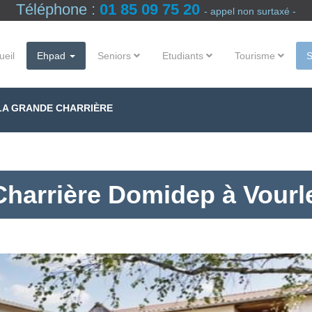
Téléphone :
01 85 09 75 20
- appel non surtaxé -
ueil
Ehpad
Seniors
Etudiants
Tourisme
 LA GRANDE CHARRIÈRE
harrière Domidep à Vourl