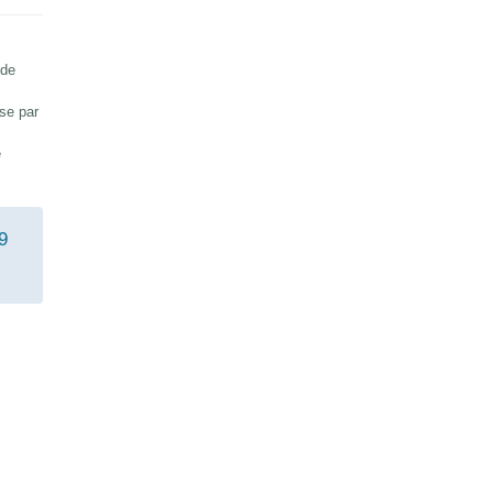
 de
sse par
e
9