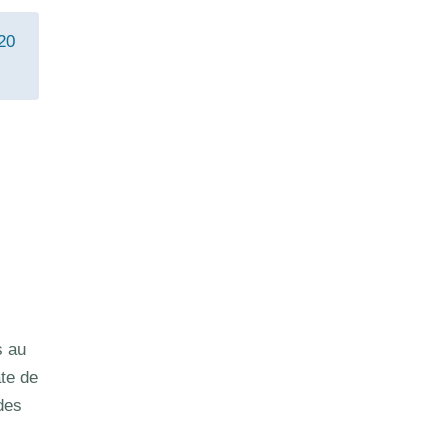
20
s au
te de
des