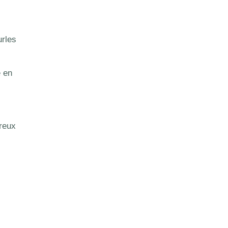
urles
e en
breux