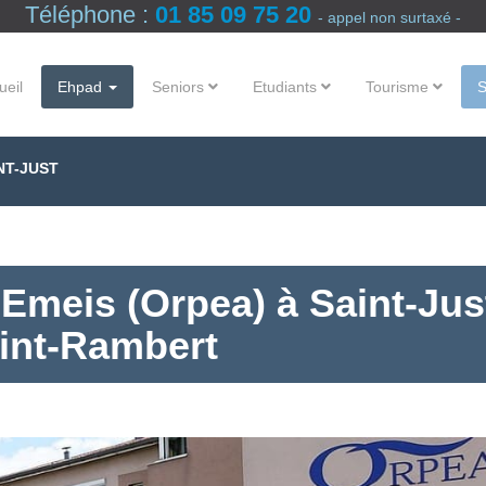
Téléphone :
01 85 09 75 20
- appel non surtaxé -
ueil
Ehpad
Seniors
Etudiants
Tourisme
NT-JUST
Emeis (Orpea) à Saint-Jus
int-Rambert