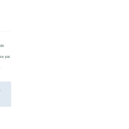
 de
sse par
e
s