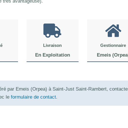
té très avantageuse).
té
Livraison
Gestionnaire
En Exploitation
Emeis (Orpea
géré par Emeis (Orpea) à Saint-Just Saint-Rambert, contacte
vec le
formulaire de contact
.