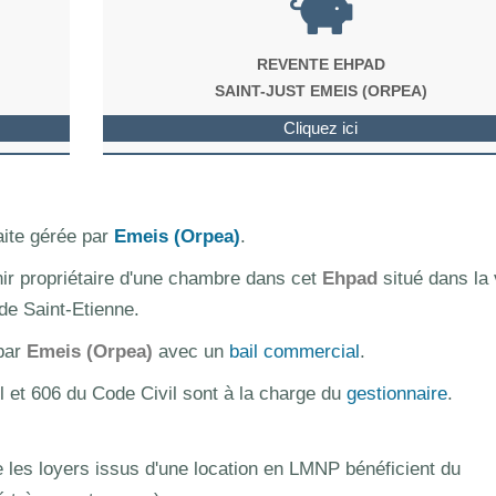
REVENTE EHPAD
SAINT-JUST EMEIS (ORPEA)
Cliquez ici
aite gérée par
Emeis (Orpea)
.
nir propriétaire d'une chambre dans cet
Ehpad
situé dans la v
de Saint-Etienne.
 par
Emeis (Orpea)
avec un
bail commercial
.
l et 606 du Code Civil sont à la charge du
gestionnaire
.
les loyers issus d'une location en LMNP bénéficient du