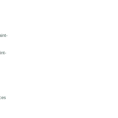
int-
int-
ices