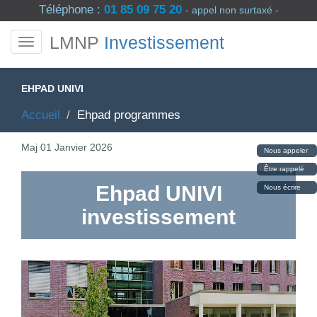
Téléphone :
01 85 09 75 20
- appel non surtaxé -
LMNP
Investissement
EHPAD UNIVI
Accueil
Ehpad programmes
Maj
01 Janvier 2026
Nous appeler
Être rappelé
Ehpad UNIVI
Nous écrire
investissement