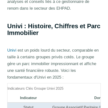
analyses et conseils liés à ce gestionnaire de
renom dans le secteur des EHPAD.
Univi : Histoire, Chiffres et Parc
Immobilier
Univi
est un poids lourd du secteur, comparable en
taille à certains groupes privés cotés. Le groupe
gère un parc immobilier impressionnant et affiche
une santé financière robuste. Voici les
fondamentaux d'Univi en 2025 :
Indicateurs Clés Groupe Univi 2025
Indicateur
Données
Statut
Groupe Associatif Paritaire
(Non l