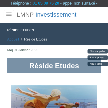
Téléphone :
01 85 09 75 20
- appel non surtaxé -
LMNP
Investissement
RÉSIDE ETUDES
Accueil
Réside Etudes
Maj
01 Janvier 2026
Nous appeler
Être rappelé
Réside Etudes
Nous écrire