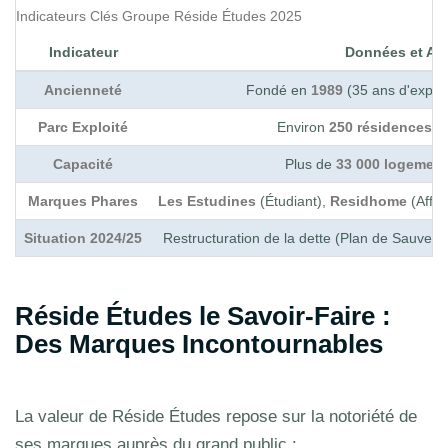
Indicateurs Clés Groupe Réside Études 2025
Indicateur
Données et An
Ancienneté
Fondé en
1989
(35 ans d'expéri
Parc Exploité
Environ
250 résidences
gé
Capacité
Plus de
33 000 logemen
Marques Phares
Les Estudines
(Étudiant),
Residhome
(Affai
Situation 2024/25
Restructuration de la dette (Plan de Sauveg
Réside Études le Savoir-Faire :
Des Marques Incontournables
La valeur de Réside Études repose sur la notoriété de
ses marques auprès du grand public :