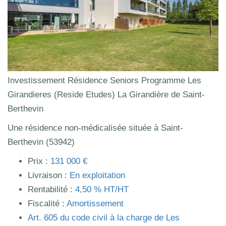
Investissement Résidence Seniors Programme Les
Girandieres (Reside Etudes) La Girandière de Saint-
Berthevin
Une résidence non-médicalisée située à Saint-
Berthevin (53942)
Prix :
131 000 €
Livraison :
En exploitation
Rentabilité :
4,50 % HT/HT
Fiscalité :
Amortissement
Art.
605
du code civil à la charge de Les