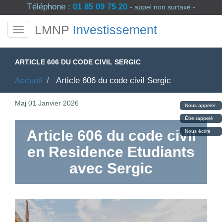
Téléphone :
01 85 09 75 20
- appel non surtaxé -
LMNP
Investissement
ARTICLE 606 DU CODE CIVIL SERGIC
Accueil
Article 606 du code civil Sergic
Maj
01 Janvier 2026
Nous appeler
Être rappelé
Article 606 du code civil
Nous écrire
en Residence Etudiants
avec Sergic