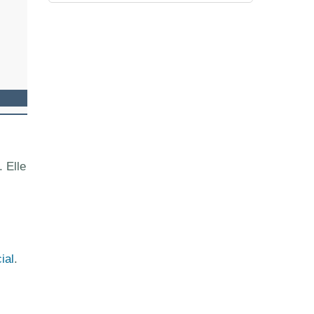
. Elle
ial
.