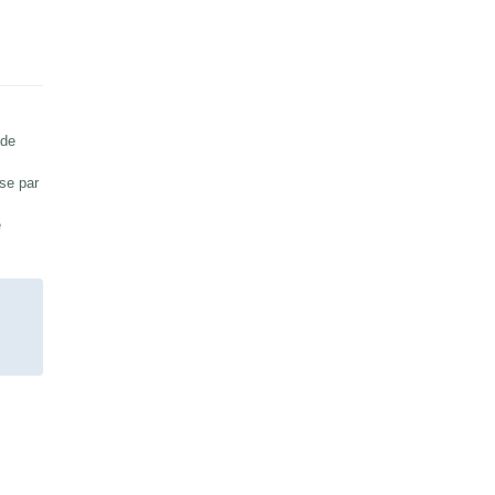
 de
sse par
e