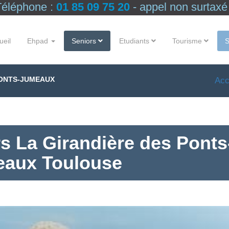
Téléphone :
01 85 09 75 20
- appel non surtaxé
ueil
Ehpad
Seniors
Etudiants
Tourisme
PONTS-JUMEAUX
Acc
s La Girandière des Ponts
aux Toulouse