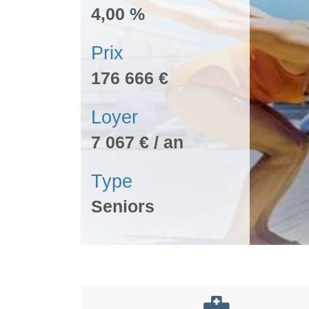
4,00 %
Prix
176 666 €
Loyer
7 067 € / an
Type
Seniors