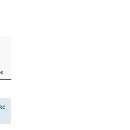
es
 85