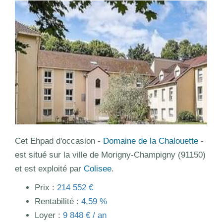
Cet Ehpad d'occasion -
Domaine de la Chalouette
-
est situé sur la ville de Morigny-Champigny (91150)
et est exploité par
Colisee
.
Prix :
214 552 €
Rentabilité :
4,59 %
Loyer :
9 848 € / an