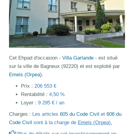
Cet Ehpad d'occasion -
Villa Garlande
- est situé
sur la ville de Bagneux (92220) et est exploité par
Emeis (Orpea)
.
Prix :
206 553 €
Rentabilité :
4,50 %
Loyer :
9 295 € / an
Charges :
Les articles
605 du Code Civil
et
606 du
Code Civil
sont à la charge de
Emeis (Orpea).
Plus de détails sur cet investissemement en