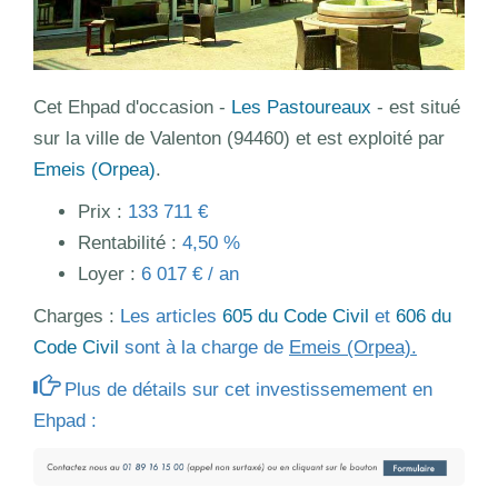
Cet Ehpad d'occasion -
Les Pastoureaux
- est situé
sur la ville de Valenton (94460) et est exploité par
Emeis (Orpea)
.
Prix :
133 711 €
Rentabilité :
4,50 %
Loyer :
6 017 € / an
Charges :
Les articles
605 du Code Civil
et
606 du
Code Civil
sont à la charge de
Emeis (Orpea).
Plus de détails sur cet investissemement en
Ehpad :