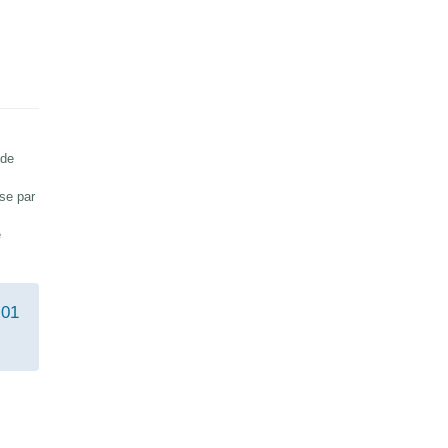
 de
sse par
e
:
01