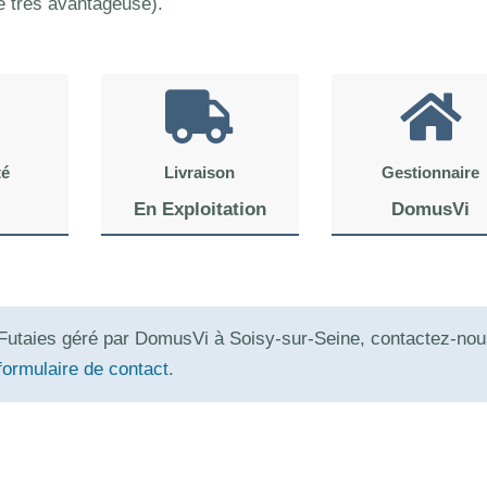
té très avantageuse).
té
Livraison
Gestionnaire
En Exploitation
DomusVi
 Futaies géré par DomusVi à Soisy-sur-Seine, contactez-no
formulaire de contact
.