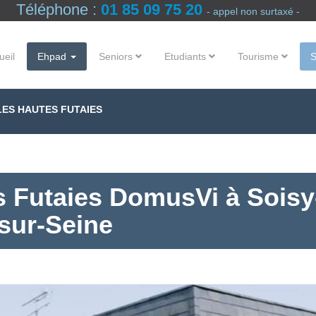
Téléphone :
01 85 09 75 20
- appel non surtaxé -
ueil
Ehpad
Seniors
Etudiants
Tourisme
LES HAUTES FUTAIES
 Futaies DomusVi à Soisy
sur-Seine