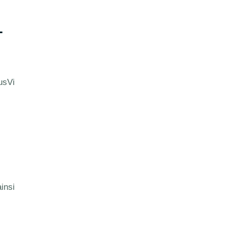
-
usVi
insi