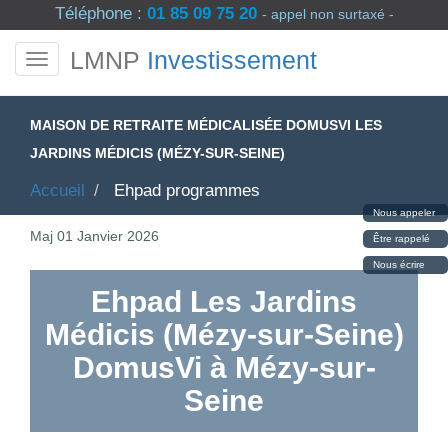
Téléphone :
01 85 09 75 20
- appel non surtaxé -
LMNP
Investissement
MAISON DE RETRAITE MÉDICALISÉE DOMUSVI LES
JARDINS MÉDICIS (MÉZY-SUR-SEINE)
Accueil
Ehpad programmes
Nous appeler
Maj
01 Janvier 2026
Être rappelé
Nous écrire
Ehpad Les Jardins
Médicis (Mézy-sur-Seine)
DomusVi à Mézy-sur-
Seine