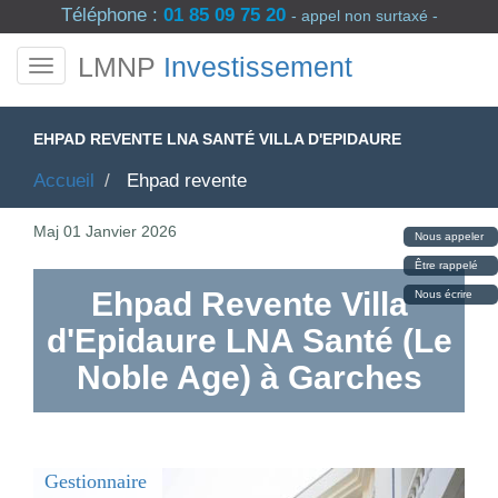
Téléphone :
01 85 09 75 20
- appel non surtaxé -
LMNP
Investissement
EHPAD REVENTE LNA SANTÉ VILLA D'EPIDAURE
Accueil
Ehpad revente
Maj
01 Janvier 2026
Nous appeler
Être rappelé
Ehpad Revente Villa
Nous écrire
d'Epidaure LNA Santé (Le
Noble Age) à Garches
Gestionnaire