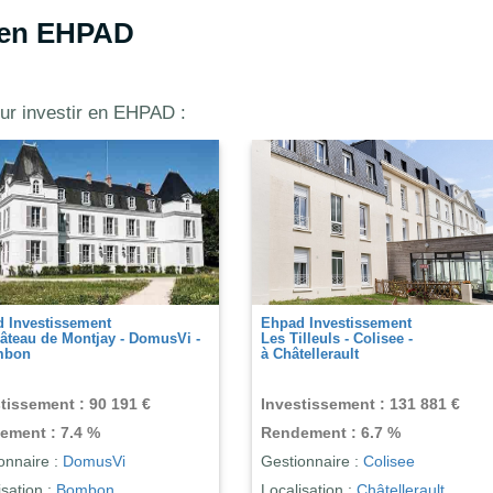
 en EHPAD
ur investir en EHPAD :
Ehpad Investissement
Ehpad Investisseme
Rive de Loire - Colisee -
Les Moussières - Col
à Cosne-Cours-sur-Loire
à Echalas
Investissement : 172 298 €
Investissement : 1
Rendement : 5.7 %
Rendement : 7 %
Gestionnaire :
Colisee
Gestionnaire :
Colis
Localisation :
Localisation :
Echal
Cosne-Cours-sur-Loire