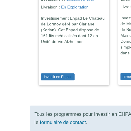
on :
En Exploitation
Livraison :
En Exploitation
ssement Ehpad Les Tilleuls
Investissement Ehpad Le Grand
Châtellerault par Colisee.
Chai géré par Colisée. Cet Ehpad
aison de retraite
dispose de 75 lits médicalisés et de
isée dispose de 84
14 places en Unité Alzheimer.
es.
Indexation triennale de +2 % par
icles 605 et 606 du Code
an. Le site Maison de Retraite
nt pris en charge par
Sélection a attribué la note de 9/10
.
à cet Ehpad Colisée !
DRS de 8/10 !
r en Ehpad
Investir en Ehpad
Tous les programmes pour investir en EHP
le
formulaire de contact
.