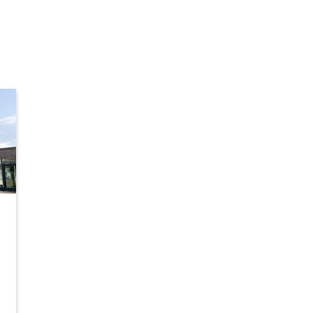
nt
isee -
25 976 €
ee
as