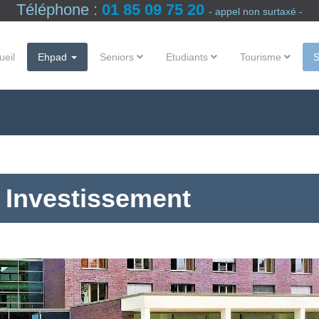
Téléphone :
01 85 09 75 20
- appel non surtaxé -
ueil
Ehpad
Seniors
Etudiants
Tourisme
 Investissement