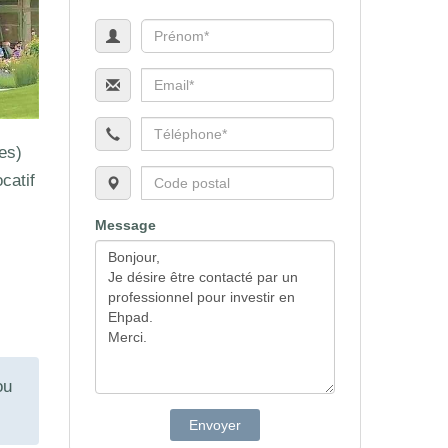
es)
catif
Message
ou
Envoyer