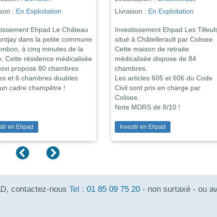
Livraison :
En Exploi
Livraison :
En Exploitation
Investissement Ehp
Investissement Ehpad Rive de
Moussières situé à 
Loire situé à Cosne-Cours-sur-
Colisee. Cette maiso
Loire par Colisee. Cette maison de
médicalisée dispose
retraite médicalisée dispose de 76
chambres.
chambres.
Les articles 605 et
Les articles 605 et 606 du Code
Civil sont pris en c
Civil sont pris en charge par
Colisee.
Colisee.
Note MDRS de 9/10 
Note MDRS de 9/10 !
Investir en Ehpad
Investir en Ehpad
AD, contactez-nous
Tel :
01 85 09 75 20
- non surtaxé - ou a