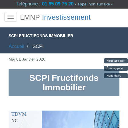
Téléphone :
01 85 09 75 20
- appel non surtaxé -
LMNP
Investissement
SCPI FRUCTIFONDS IMMOBILIER
Accueil
SCPI
Maj
01 Janvier 2026
Nous appeler
Être rappelé
SCPI Fructifonds
Nous écrire
Immobilier
TDVM
NC