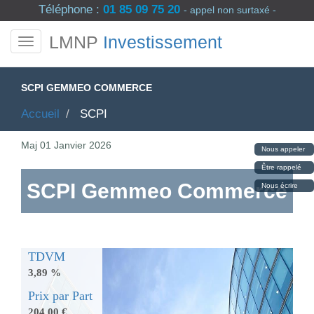
Téléphone :
01 85 09 75 20
- appel non surtaxé -
LMNP
Investissement
SCPI GEMMEO COMMERCE
Accueil
SCPI
Maj
01 Janvier 2026
Nous appeler
Être rappelé
SCPI Gemmeo Commerce
Nous écrire
TDVM
3,89 %
Prix par Part
204,00 €