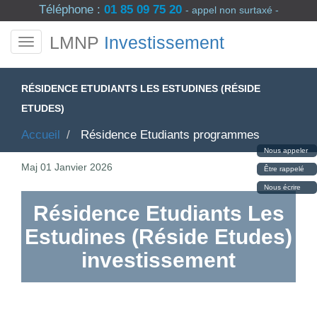
Téléphone :
01 85 09 75 20
- appel non surtaxé -
LMNP
Investissement
RÉSIDENCE ETUDIANTS LES ESTUDINES (RÉSIDE
ETUDES)
Accueil
Résidence Etudiants programmes
Nous appeler
Maj
01 Janvier 2026
Être rappelé
Nous écrire
Résidence Etudiants Les
Estudines (Réside Etudes)
investissement