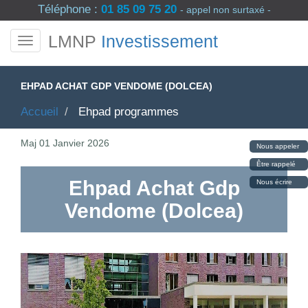
Téléphone :
01 85 09 75 20
- appel non surtaxé -
LMNP
Investissement
EHPAD ACHAT GDP VENDOME (DOLCEA)
Accueil
Ehpad programmes
Maj
01 Janvier 2026
Nous appeler
Être rappelé
Ehpad Achat Gdp
Nous écrire
Vendome (Dolcea)