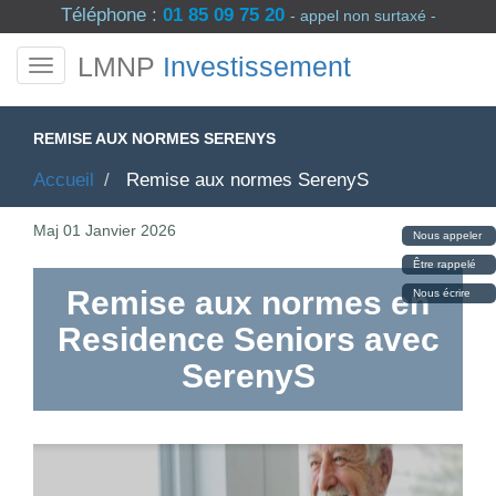
Téléphone :
01 85 09 75 20
- appel non surtaxé -
LMNP
Investissement
REMISE AUX NORMES SERENYS
Accueil
Remise aux normes SerenyS
Maj
01 Janvier 2026
Nous appeler
Être rappelé
Remise aux normes en
Nous écrire
Residence Seniors avec
SerenyS