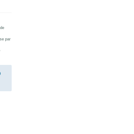
 de
sse par
e
9