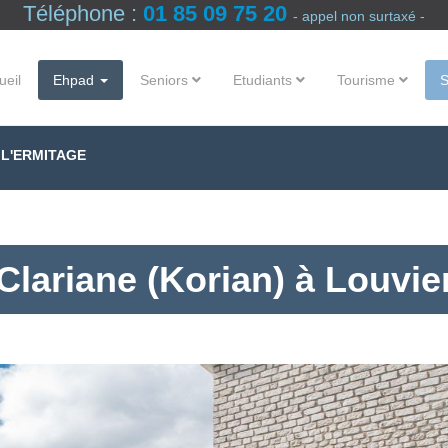
Téléphone :
01 85 09 75 20
- appel non surtaxé -
ueil
Ehpad
Seniors
Etudiants
Tourisme
 L'ERMITAGE
lariane (Korian) à Louvie