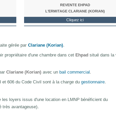
REVENTE EHPAD
L'ERMITAGE CLARIANE (KORIAN)
Cliquez ici
aite gérée par
Clariane (Korian)
.
nir propriétaire d'une chambre dans cet
Ehpad
situé dans la v
 par
Clariane (Korian)
avec un
bail commercial
.
l et 606 du Code Civil sont à la charge du
gestionnaire
.
les loyers issus d'une location en LMNP bénéficient du
té très avantageuse).