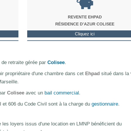
REVENTE EHPAD
RÉSIDENCE D’AZUR COLISEE
Cliquez ici
de retraite gérée par
Colisee
.
nir propriétaire d'une chambre dans cet
Ehpad
situé dans la v
arseille.
 par
Colisee
avec un
bail commercial
.
l et 606 du Code Civil sont à la charge du
gestionnaire
.
les loyers issus d'une location en LMNP bénéficient du