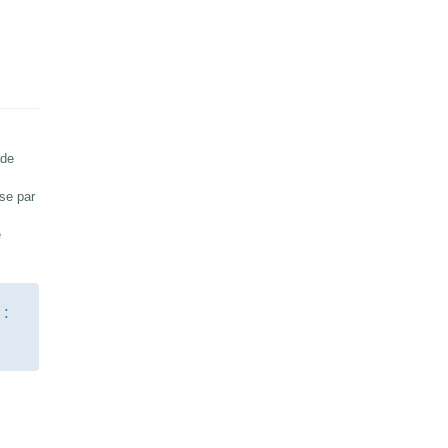
 de
sse par
e
 :