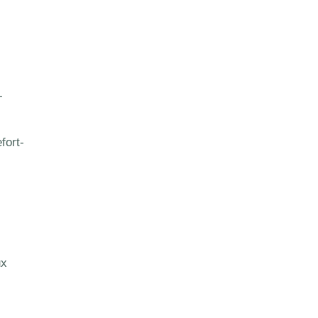
-
fort-
ux