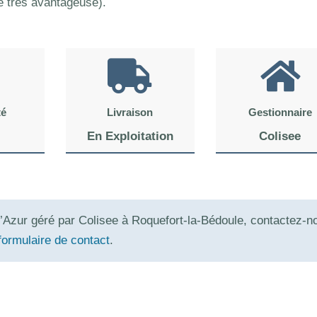
té très avantageuse).
té
Livraison
Gestionnaire
En Exploitation
Colisee
’Azur géré par Colisee à Roquefort-la-Bédoule, contactez-n
formulaire de contact
.