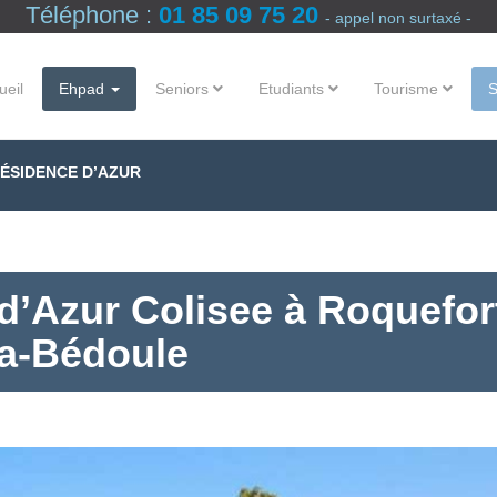
Téléphone :
01 85 09 75 20
- appel non surtaxé -
ueil
Ehpad
Seniors
Etudiants
Tourisme
RÉSIDENCE D’AZUR
’Azur Colisee à Roquefor
la-Bédoule