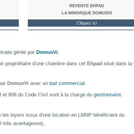
REVENTE EHPAD
LA MINORQUE DOMUSVI
Cliquez ici
traite gérée par
DomusVi
.
nir propriétaire d'une chambre dans cet
Ehpad
situé dans la v
 par
DomusVi
avec un
bail commercial
.
l et 606 du Code Civil sont à la charge du
gestionnaire
.
les loyers issus d'une location en LMNP bénéficient du
té très avantageuse).