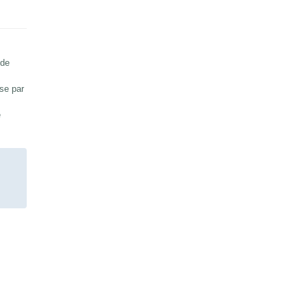
 de
sse par
e