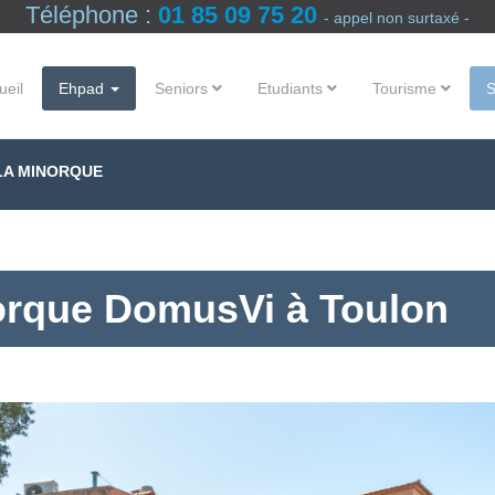
Téléphone :
01 85 09 75 20
- appel non surtaxé -
ueil
Ehpad
Seniors
Etudiants
Tourisme
LA MINORQUE
orque DomusVi à Toulon