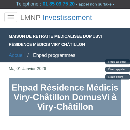
Téléphone :
01 85 09 75 20
- appel non surtaxé -
LMNP
Investissement
MAISON DE RETRAITE MÉDICALISÉE DOMUSVI
RÉSIDENCE MÉDICIS VIRY-CHÂTILLON
Accueil
Ehpad programmes
Nous appeler
Maj
01 Janvier 2026
Être rappelé
Nous écrire
Ehpad Résidence Médicis
Viry-Châtillon DomusVi à
Viry-Châtillon