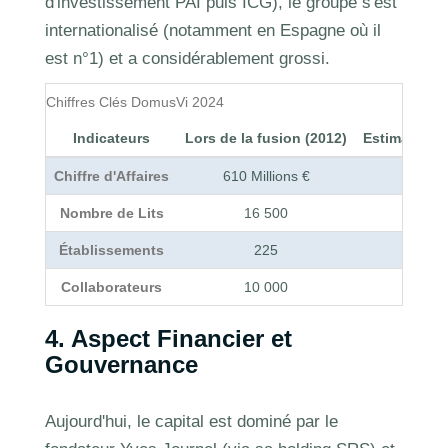
d'investissement PAI puis ICG), le groupe s'est
internationalisé (notamment en Espagne où il
est n°1) et a considérablement grossi.
Chiffres Clés DomusVi 2024
Indicateurs
Lors de la fusion (2012)
Estimations 
Chiffre d'Affaires
610 Millions €
~ 2,
Nombre de Lits
16 500
Établissements
225
Pl
Collaborateurs
10 000
4. Aspect Financier et
Gouvernance
Aujourd'hui, le capital est dominé par le