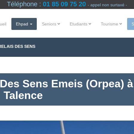
Téléphone :
01 85 09 75 20
- appel non surtaxé -
ueil
Ehpad
Seniors
Etudiants
Tourisme
RELAIS DES SENS
 Des Sens Emeis (Orpea) à
Talence