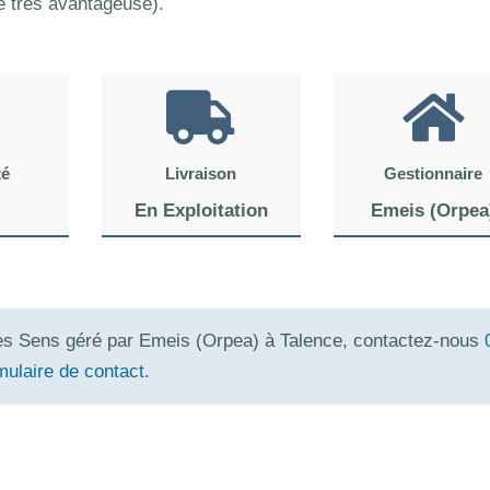
té très avantageuse).
té
Livraison
Gestionnaire
En Exploitation
Emeis (Orpea
Des Sens géré par Emeis (Orpea) à Talence, contactez-nous
mulaire de contact
.