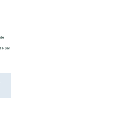
 de
sse par
e
1