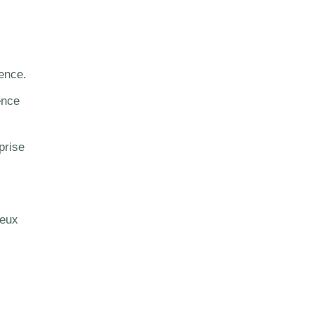
ence.
ence
prise
reux