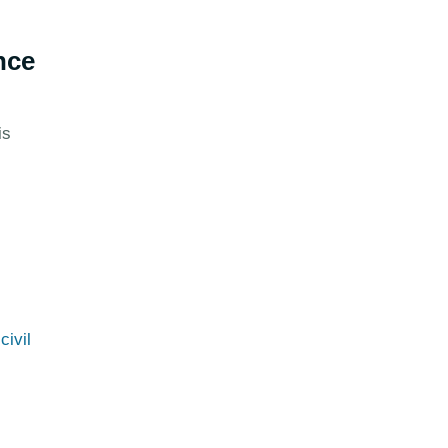
nce
is
civil